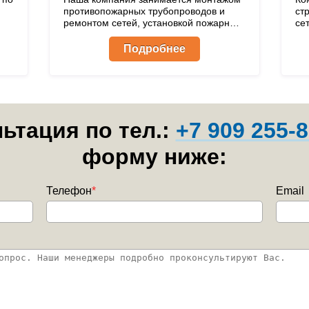
противопожарных трубопроводов и
ст
ремонтом сетей, установкой пожарных
се
х
шкафов, установкой и заменой
из
запорно-регулирующей арматуры,
Подробнее
дренчерные/спринклерные системы
пожаротушения. Есть лицензия МЧС.
льтация по тел.:
+7 909 255-8
форму ниже:
Телефон
*
Email