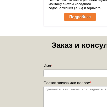
монтажу систем холодного
водоснабжения (ХВС) и горячего
водоснабжение (ГВС). Монтаж новы
или замена стальных,
Подробнее
полипропиленовых трубопроводов,
установка запорно-регулирующей
арматуры, сварочные работы.
Заказ и консу
Имя
*
Состав заказа или вопрос
*